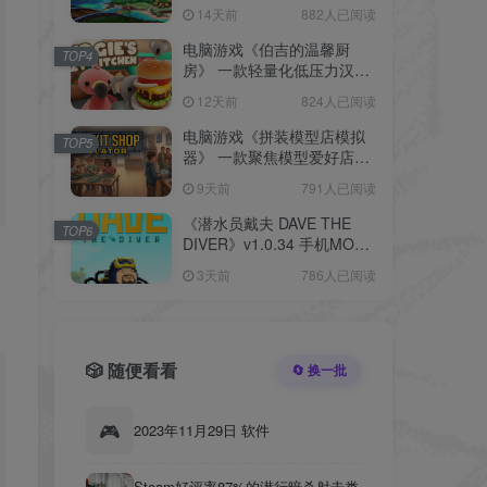
拟经营游戏。玩家规划村
14天前
882人已阅读
镇、搭建传送带与火车网
络，跨越岛屿解决物流问
电脑游戏《伯吉的温馨厨
TOP4
题。
房》 一款轻量化低压力汉堡
店经营模拟 电脑端资源下载
12天前
824人已阅读
电脑游戏《拼装模型店模拟
TOP5
器》 一款聚焦模型爱好店铺
的写实经营模拟器 电脑端资
9天前
791人已阅读
源下载
《潜水员戴夫 DAVE THE
TOP6
DIVER》v1.0.34 手机MOD
版！日间潜水捕获与夜间餐
3天前
786人已阅读
厅经营交替循环，两种玩法
共用同一资源池，形成完整
的日常收益与装备成长链
🎲 随便看看
🔄 换一批
🎮
2023年11月29日 软件
Steam好评率87%的潜行暗杀射击类