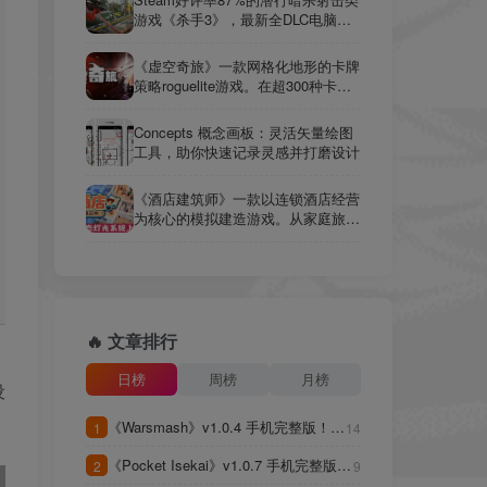
游戏《杀手3》，最新全DLC电脑版
解压即玩
《虚空奇旅》一款网格化地形的卡牌
策略roguelite游戏。在超300种卡牌
与装备中构筑流派，跨越8大疆域挑
战10大首领，用上百次抉择影响每局
Concepts 概念画板：灵活矢量绘图
走向。
工具，助你快速记录灵感并打磨设计
《酒店建筑师》一款以连锁酒店经营
为核心的模拟建造游戏。从家庭旅馆
到五星酒店，玩家自行设计布局、管
理员工，应对各类宾客需求。
🔥 文章排行
日榜
周榜
月榜
设
《Warsmash》v1.0.4 手机完整版！一
1
14
款用手机模拟器复刻《魔兽争霸III》
《Pocket Isekai》v1.0.7 手机完整版！
对战玩法的免费工具，支持本地和在
2
9
无战斗、无任务限制的纯建造沙盒，支
线战斗