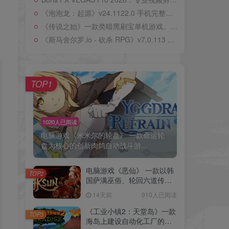
《泡泡龙：起源》v24.1122.0 手机完整版！《泡泡龙：起源》提供超过500个手绘关卡场景，核心玩法是经典瞄准消除与动态障碍机制的结合
《传说之始》一款类暗黑刷宝单机游戏。无等级无职业限制，200多件装备与70多种技能自由组合，搭配符文与灵魂强化构建专属Build。
《斯马舍尔罗.io - 砍杀 RPG》v7.0.113 手机完整版！无需手动操作的自动割草RPG，搭配io死亡掉落机制，实现快速开局、短局竞技的砍杀体验
TOP1
1020人已阅读
电脑游戏《米米尔的轮盘》 一款命运轮
盘为核心的创新肉鸽自动战斗游...
电脑游戏《恶仙》 一款以韩
TOP2
国萨满巫俗、轮回六道传说
为世界观核心的动作肉鸽游
14天前
910人已阅读
戏 电脑端资源下载
《工业小镇2：天堂岛》一款
TOP3
海岛上建设自动化工厂的模