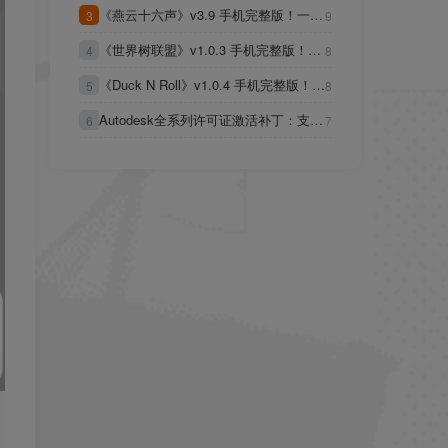
《燕云十六声》v3.9 手机完整版！一款
持地形自由改造，适合长期投入的建造
3
9
以五代十国为背景、包含多结局剧情和
爱好者
《世界树联盟》v1.0.3 手机完整版！基
动态气候系统的单机向动作RPG手游，
4
8
于武器克制与四人连锁攻击的团队战术
移动端目前缺失PVP模式，主要供单人
《Duck N Roll》v1.0.4 手机完整版！掷
系统，战斗结果完全由决策顺序与站位
5
8
游玩
骰子决定移动与攻击的冒险游戏，用点
决定，无随机暴击
Autodesk全系列许可证激活补丁：支持
数分配策略替代传统回合制指令
6
7
2020至2027版本网络许可破解