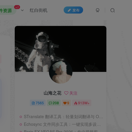
+1
红白街机
件资源
发布
山海之花
关注
7565
208
9
913W+
STranslate 翻译工具：轻量划词翻译与 OCR 文字识别利器
Echosync 文件同步工具：一键实现多设备文件自动备份与同步
Boris FX VEGAS Pro 2026：专业视频剪辑与后期特效一体化工具