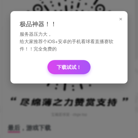
×
极品神器！！
服务器压力大，
给大家推荐个iOS+安卓的手机看球看直播赛软
件！！完全免费的
下载试试！
宝藏星球屋 - cbge.top
最后，游戏下载