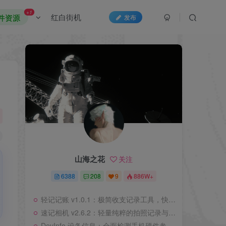
+1
红白街机
件资源
发布
山海之花
关注
6388
208
9
886W+
轻记记账 v1.0.1：极简收支记录工具，快速上手无负担
速记相机 v2.6.2：轻量纯粹的拍照记录与文字提取工具
DevInfo 设备信息：全面检测手机硬件参数的实用工具