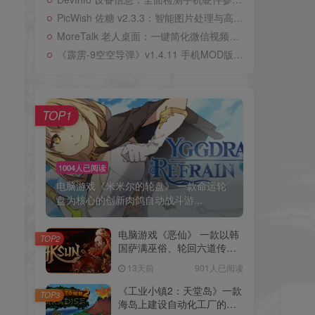
PicWish 佐糖 v2.3.3：智能图片处理与高清修复工具
MoreTalk 老人桌面：一键简化微信视频通话的适老化工具
《霹雳-9空空导弹》v1.4.11 手机MOD版！模拟炸鲶鱼摊的完整烹饪流程，用腌制和油炸深度还原街头小吃制作细节
，
TOP1
1004人已阅读
电脑游戏《米米尔的轮盘》 一款命运轮
盘为核心的创新肉鸽自动战斗游...
电脑游戏《恶仙》 一款以韩
TOP2
国萨满巫俗、轮回六道传说
为世界观核心的动作肉鸽游
13天前
901人已阅读
戏 电脑端资源下载
《工业小镇2：天堂岛》一款
，
TOP3
海岛上建设自动化工厂的模