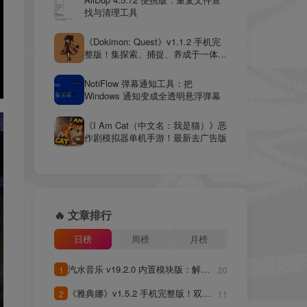
找与清理工具
《Dokimon: Quest》v1.1.2 手机完
整版！集探索、捕捉、养成于一体的
开放式怪物收集游戏，流程长约三十
小时，无强制联机内容。
NotiFlow 弹幕通知工具：把
Windows 通知变成全透明悬浮弹幕
《I Am Cat（中文名：我是猫）》恶
作剧模拟器单机手游！最新去广告版
🔥 文章排行
日榜
周榜
月榜
汽水音乐 v19.2.0 内置模块版：解锁
1
20
无损音质与免广告的免费听歌工具
《雅典娜》v1.5.2 手机完整版！双女
2
11
神独立战斗体系搭配属性克制与技能