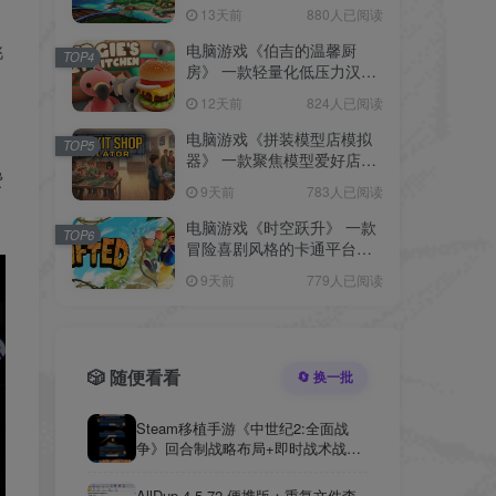
拟经营游戏。玩家规划村
13天前
880人已阅读
镇、搭建传送带与火车网
络，跨越岛屿解决物流问
挑
电脑游戏《伯吉的温馨厨
TOP4
题。
房》 一款轻量化低压力汉堡
店经营模拟 电脑端资源下载
12天前
824人已阅读
电脑游戏《拼装模型店模拟
TOP5
器》 一款聚焦模型爱好店铺
费
的写实经营模拟器 电脑端资
9天前
783人已阅读
源下载
电脑游戏《时空跃升》 一款
TOP6
冒险喜剧风格的卡通平台解
谜游戏 电脑端资源下载
9天前
779人已阅读
🎲 随便看看
🔄 换一批
Steam移植手游《中世纪2:全面战
争》回合制战略布局+即时战术战斗
游戏，最新安卓手机完整版
AllDup 4.5.72 便携版：重复文件查