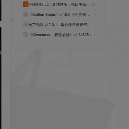
闪映剧场 v2.1.0 纯净版：每日更新影
分支，构建偏重策略安排的关卡推进
3
11
视资源的在线追剧工具
玩法
《Station Saturn》v1.0.0 手机完整
4
9
版！一款无内购的太空主题第一人称射
葫芦视频 v12.0.1：聚合海量影视资
击游戏，核心规则是单图无限波次生
5
8
源，观影去广告更清爽
存，靠武器切换和移动走位完成挑战
《Chronomon - 怪物农场》v0.80605 手
6
8
机MOD版！驯养怪物与经营农场双线并
行，没有强制付费门槛，适合长时间离
线挂机收集资源的玩家