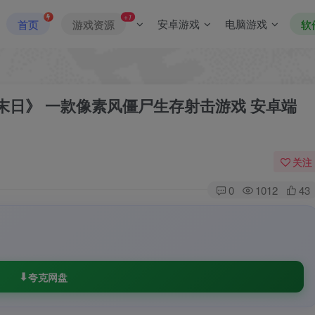
+1
安卓游戏
电脑游戏
首页
游戏资源
软
末日》 一款像素风僵尸生存射击游戏 安卓端
关注
0
1012
43
夸克网盘