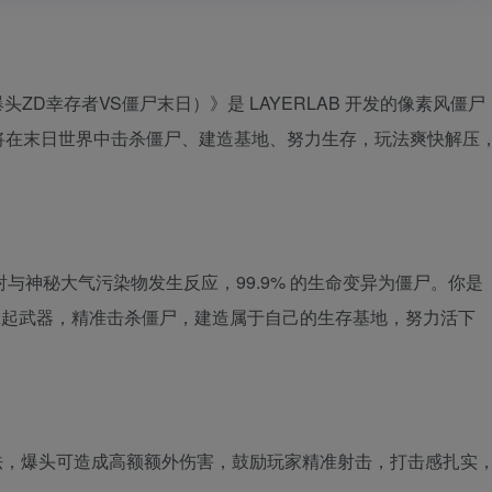
l（中文名：爆头ZD幸存者VS僵尸末日）》是 LAYERLAB 开发的像素风僵尸
将在末日世界中击杀僵尸、建造基地、努力生存，玩法爽快解压
射与神秘大气污染物发生反应，99.9% 的生命变异为僵尸。你是
中拿起武器，精准击杀僵尸，建造属于自己的生存基地，努力活下
法，爆头可造成高额额外伤害，鼓励玩家精准射击，打击感扎实