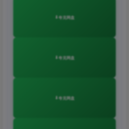
夸克网盘
夸克网盘
夸克网盘