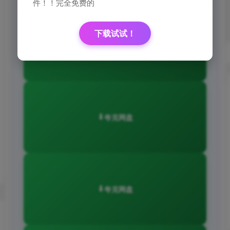
件！！完全免费的
下载试试！
夸克网盘
夸克网盘
夸克网盘