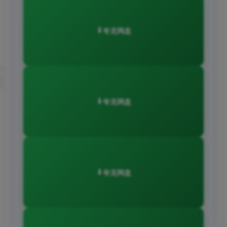
夸克网盘
夸克网盘
夸克网盘