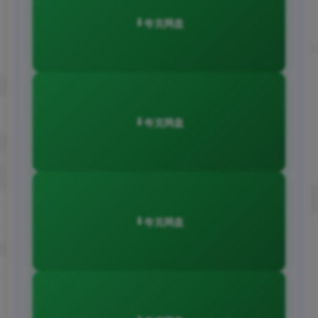
夸克网盘
夸克网盘
夸克网盘