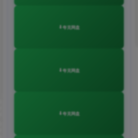
夸克网盘
夸克网盘
夸克网盘