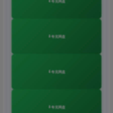
夸克网盘
夸克网盘
夸克网盘
夸克网盘