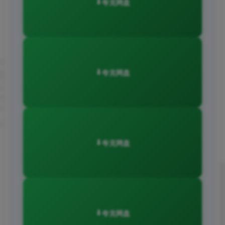
夸克网盘
夸克网盘
夸克网盘
夸克网盘